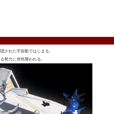
隠された宇宙船ではじまる。
る勢力に突然襲われる。