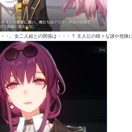
・・。女二人組との関係は・・・？ 主人公の様々な謎や危険