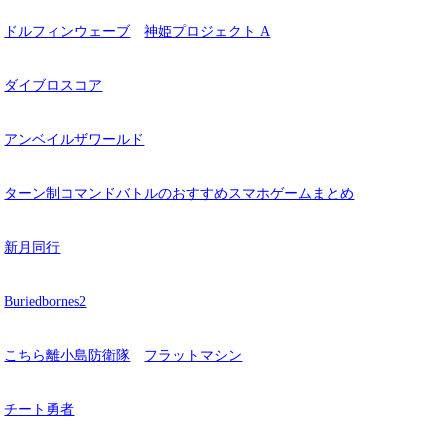
ドルフィンウェーブ
神姫プロジェクト A
ダイブロスコア
アンベイルザワールド
ターン制コマンドバトルのおすすめスマホゲームまとめ
新月同行
Buriedbornes2
こちら離小島防衛隊
フラットマシン
チート勇者