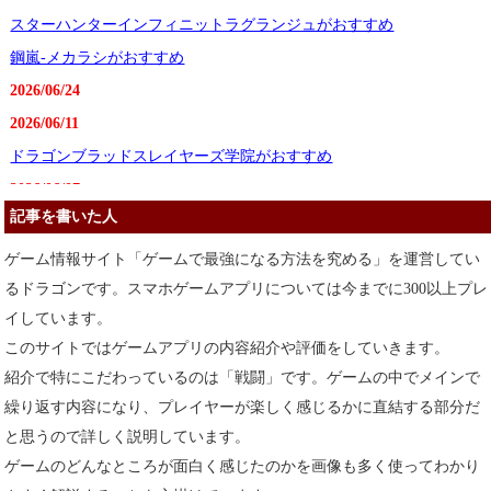
スターハンターインフィニットラグランジュがおすすめ
鋼嵐-メカラシがおすすめ
2026/06/24
2026/06/11
ドラゴンブラッドスレイヤーズ学院がおすすめ
2026/06/07
記事を書いた人
Voidpet ダンジョンがおすすめ
2026/05/27
ゲーム情報サイト「ゲームで最強になる方法を究める」を運営してい
超自然スクワッドがおすすめ
るドラゴンです。スマホゲームアプリについては今までに300以上プレ
イしています。
2026/05/25
このサイトではゲームアプリの内容紹介や評価をしていきます。
ドラゲナイ竜騎士学園がおすすめ
紹介で特にこだわっているのは「戦闘」です。ゲームの中でメインで
2026/05/20
繰り返す内容になり、プレイヤーが楽しく感じるかに直結する部分だ
Suck It Upがおすすめ
と思うので詳しく説明しています。
2026/05/12
ゲームのどんなところが面白く感じたのかを画像も多く使ってわかり
率土之濱 大三国志がおすすめ