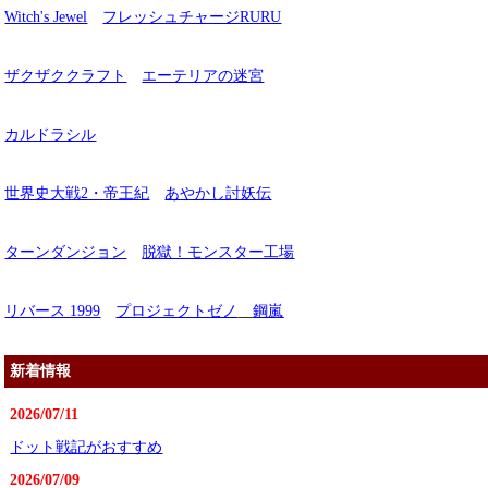
Witch's Jewel
フレッシュチャージRURU
ザクザククラフト
エーテリアの迷宮
カルドラシル
世界史大戦2・帝王紀
あやかし討妖伝
ターンダンジョン
脱獄！モンスター工場
リバース 1999
プロジェクトゼノ
鋼嵐
新着情報
2026/07/11
ドット戦記がおすすめ
2026/07/09