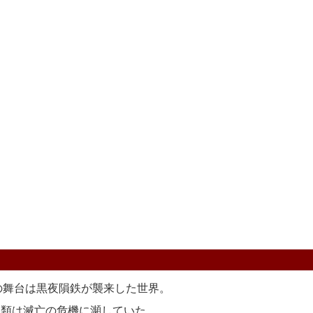
を」の舞台は黒夜隕鉄が襲来した世界。
類は滅亡の危機に瀕していた。