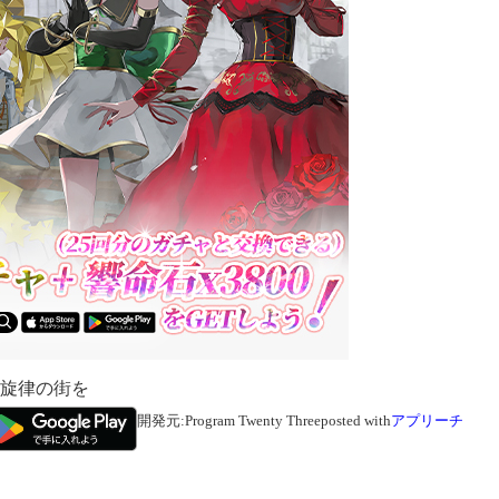
真紅き旋律の街を
開発元:
Program Twenty Three
posted with
アプリーチ