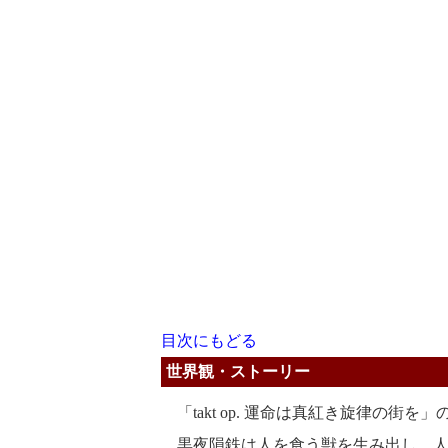
目次にもどる
世界観・ストーリー
「takt op. 運命は真紅き旋律の街
黒夜隕鉄は人を食う獣を生み出し、人